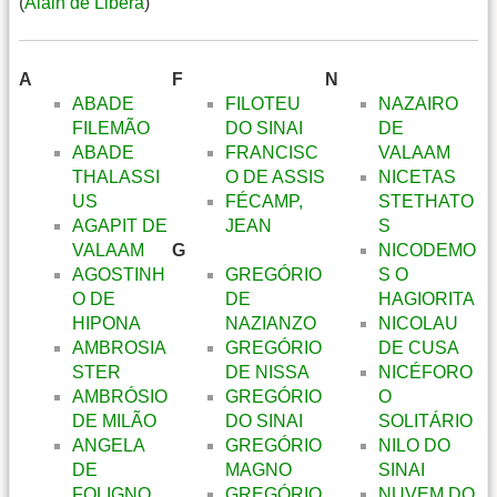
(
Alain de Libera
)
A
F
N
ABADE
FILOTEU
NAZAIRO
FILEMÃO
DO SINAI
DE
ABADE
FRANCISC
VALAAM
THALASSI
O DE ASSIS
NICETAS
US
FÉCAMP,
STETHATO
AGAPIT DE
JEAN
S
VALAAM
G
NICODEMO
AGOSTINH
GREGÓRIO
S O
O DE
DE
HAGIORITA
HIPONA
NAZIANZO
NICOLAU
AMBROSIA
GREGÓRIO
DE CUSA
STER
DE NISSA
NICÉFORO
AMBRÓSIO
GREGÓRIO
O
DE MILÃO
DO SINAI
SOLITÁRIO
ANGELA
GREGÓRIO
NILO DO
DE
MAGNO
SINAI
FOLIGNO
GREGÓRIO
NUVEM DO