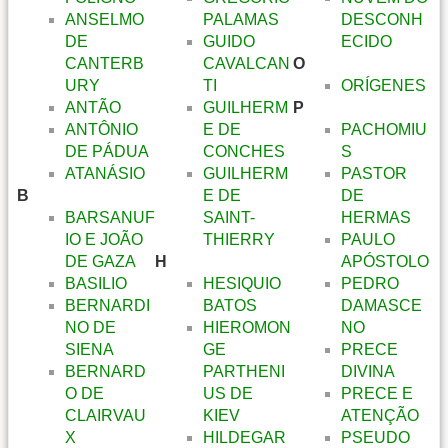
ANSELMO
PALAMAS
DESCONH
DE
GUIDO
ECIDO
CANTERB
CAVALCAN
O
URY
TI
ORÍGENES
ANTÃO
GUILHERM
P
ANTÔNIO
E DE
PACHOMIU
DE PÁDUA
CONCHES
S
ATANÁSIO
GUILHERM
PASTOR
B
E DE
DE
BARSANUF
SAINT-
HERMAS
IO E JOÃO
THIERRY
PAULO
DE GAZA
H
APÓSTOLO
BASILIO
HESIQUIO
PEDRO
BERNARDI
BATOS
DAMASCE
NO DE
HIEROMON
NO
SIENA
GE
PRECE
BERNARD
PARTHENI
DIVINA
O DE
US DE
PRECE E
CLAIRVAU
KIEV
ATENÇÃO
X
HILDEGAR
PSEUDO