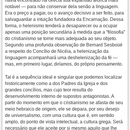
havia encontrado na Grécia sua expansão teórica mais
notável — para não conservar dela senão a linguagem.
Era o preço a pagar, ou o avanço decisivo a ser feito, para
salvaguardar a intuição fundadora da Encarnação. Dessa
forma, o helenismo tenderá a desaparecer ou a ocupar
apenas uma posição secundária à medida que a “filosofia”
do cristianismo se torne mais adequada ao seu objeto.
Segundo uma profunda observação de Bernard Sesboüé
a respeito do Concílio de Nicéia, a helenização da
linguagem acompanhará uma deshelenização da fé —
mas, em primeiro lugar, diríamos, do próprio pensamento.
Tal é a sequência ideal e singular que podemos localizar
historicamente como a dos Padres da Igreja e dos
grandes concílios, mas cujo teor resulta do
desenvolvimento interno de supostos antagonistas. A
partir do momento em que o cristianismo se afasta de seu
meio hebraico de origem, ele se depara, por seu desejo
de universalismo, com uma cultura que é, em sentido
amplo, do ponto de vista intelectual, a cultura grega. Será
necessário que ele aceite por si mesmo aquilo que lhe