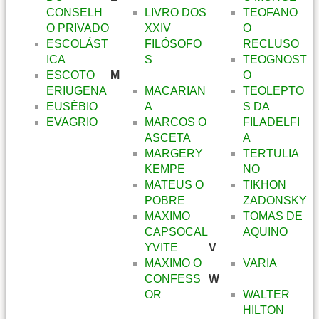
CONSELH
LIVRO DOS
TEOFANO
O PRIVADO
XXIV
O
ESCOLÁST
FILÓSOFO
RECLUSO
ICA
S
TEOGNOST
ESCOTO
M
O
ERIUGENA
MACARIAN
TEOLEPTO
EUSÉBIO
A
S DA
EVAGRIO
MARCOS O
FILADELFI
ASCETA
A
MARGERY
TERTULIA
KEMPE
NO
MATEUS O
TIKHON
POBRE
ZADONSKY
MAXIMO
TOMAS DE
CAPSOCAL
AQUINO
YVITE
V
MAXIMO O
VARIA
CONFESS
W
OR
WALTER
HILTON