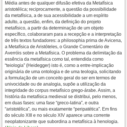
Média antes de qualquer difusão efetiva da Metafísica
aristotélica; reciprocamente, a questão da possibilidade
da metafísica, a de sua acessibilidade a um espírito
adulto, a questão, enfim, da definição do projeto
metafísico, a partir da determinação de um objeto
específico, colaboraram para a recepção e a interpretação
de três textos fundadores: a philosophia prima de Avicena,
a Metafísica de Aristóteles, o Grande Comentário de
Averróis sobre a Metafísica. O problema da delimitação da
essência da metafísica como tal, entendida como
“teiologia” (Heidegger) isto é, como a entre-implicação
originária de uma ontologia e de uma teologia, solicitando
a formulação de um conceito geral do ser em termos de
univocidade ou de analogia, supõe a utilização da
integridade do corpus metafísico grego-árabe. Assim, a
história da metafísica medieval se distribui, pelo menos,
em duas fases: uma fase “greco-latina”, e outra
“aristotélica”, ou mais exatamente “peripatética”. Em fins
do século XIII e no século XIV aparece uma corrente
neoplatonizante que subordina a metafísica à henologia.