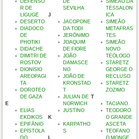
DEFENSO
DE
SIMEÃO DA
R DE
SEVILHA
TESSALON
LIGUGÉ
J
ICA
DESERTO
JACOPONE
SIMEÃO
DIADOCO
DA TODI
METAFRAS
DE
JERÔNIMO
TES
PHOTIKI
JOAQUIM
SIMEÃO
DIDACHE
DE FIORE
NOVO
DIMITRI DE
JOÃO
TEÓLOGO
ROSTOV
DAMASCE
STARETZ
DIONISIO
NO
GEORGE O
AREOPAGI
JOÃO DE
RECLUSO
TA
KRONSTAD
STARETZ
DOROTEO
T
ZOZIMO
DE GAZA
JULIAN DE
T
E
NORWICH
TACIANO
ELIAS
JUSTINO
TEODORO
EKDIKOS
K
O GRANDE
EPIFÂNIO
KARPATHO
ASCETA
EPÍSTOLA
S
TEOFANO
DO
L
O MONGE