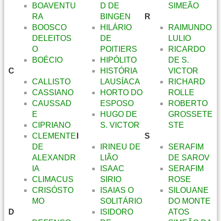
BOAVENTU
D DE
SIMEÃO
RA
BINGEN
R
BOOSCO
HILÁRIO
RAIMUNDO
DELEITOS
DE
LULIO
O
POITIERS
RICARDO
BOÉCIO
HIPÓLITO
DE S.
C
HISTÓRIA
VICTOR
CALLISTO
LAUSÍACA
RICHARD
CASSIANO
HORTO DO
ROLLE
CAUSSAD
ESPOSO
ROBERTO
E
HUGO DE
GROSSETE
CIPRIANO
S. VICTOR
STE
CLEMENTE
I
S
DE
IRINEU DE
SERAFIM
ALEXANDR
LIÃO
DE SAROV
IA
ISAAC
SERAFIM
CLIMACUS
SIRIO
ROSE
CRISÓSTO
ISAIAS O
SILOUANE
MO
SOLITÁRIO
DO MONTE
D
ISIDORO
ATOS